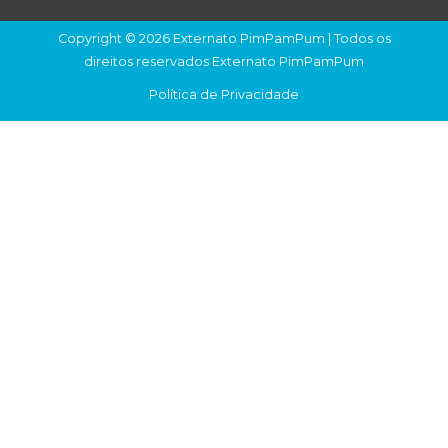
Copyright © 2026 Externato PimPamPum | Todos os
direitos reservados Externato PimPamPum
Política de Privacidade