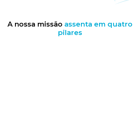
A nossa missão
assenta em quatro
pilares
Ensino personalizado e de qualidade
Focado no sucesso das diferentes
aprendizagens e numa formação
culturalmente rica.