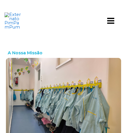
Skip
to
Main
content
Menu
A Nossa Missão